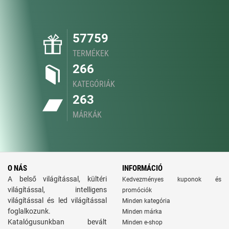
57759
TERMÉKEK
266
KATEGÓRIÁK
263
MÁRKÁK
O NÁS
INFORMÁCIÓ
A belső világítással, kültéri
Kedvezményes kuponok és
világítással, intelligens
promóciók
világítással és led világítással
Minden kategória
foglalkozunk.
Minden márka
Katalógusunkban bevált
Minden e-shop