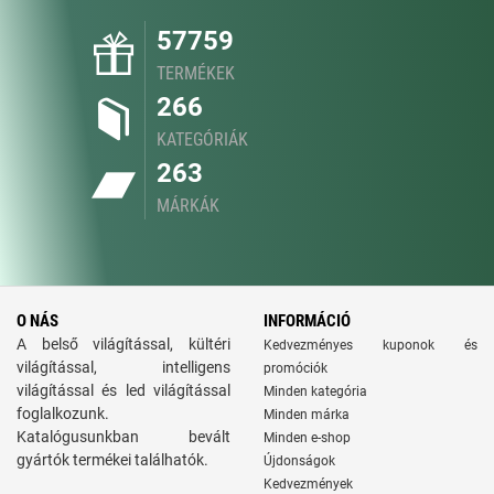
57759
TERMÉKEK
266
KATEGÓRIÁK
263
MÁRKÁK
O NÁS
INFORMÁCIÓ
A belső világítással, kültéri
Kedvezményes kuponok és
világítással, intelligens
promóciók
világítással és led világítással
Minden kategória
foglalkozunk.
Minden márka
Katalógusunkban bevált
Minden e-shop
gyártók termékei találhatók.
Újdonságok
Kedvezmények