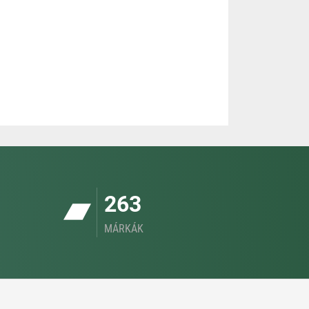
263
MÁRKÁK