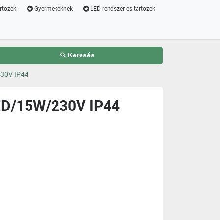
artozék
Gyermekeknek
LED rendszer és tartozék
Keresés
230V IP44
LED/15W/230V IP44