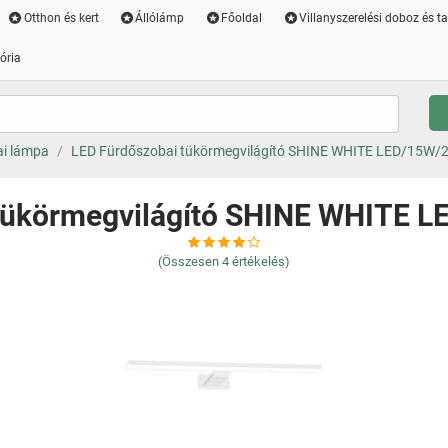
Otthon és kert
Állólámp
Főoldal
Villanyszerelési doboz és t
ória
i lámpa
LED Fürdőszobai tükörmegvilágító SHINE WHITE LED/15W/
tükörmegvilágító SHINE WHITE 
(Összesen
4
értékelés)