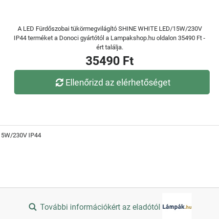
A LED Fürdőszobai tükörmegvilágító SHINE WHITE LED/15W/230V
IP44 terméket a Donoci gyártótól a Lampakshop.hu oldalon 35490 Ft -
ért találja.
35490 Ft
Ellenőrizd az elérhetőséget
/15W/230V IP44
További információkért az eladótól