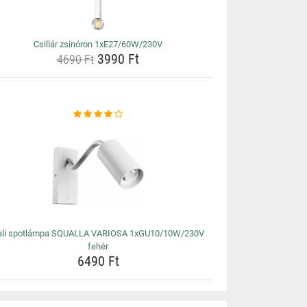
Csillár zsinóron 1xE27/60W/230V
3990 Ft
4690 Ft
ali spotlámpa SQUALLA VARIOSA 1xGU10/10W/230V
fehér
6490 Ft