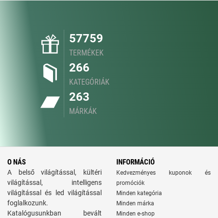
57759
TERMÉKEK
266
KATEGÓRIÁK
263
MÁRKÁK
O NÁS
INFORMÁCIÓ
A belső világítással, kültéri
Kedvezményes kuponok és
világítással, intelligens
promóciók
világítással és led világítással
Minden kategória
foglalkozunk.
Minden márka
Katalógusunkban bevált
Minden e-shop