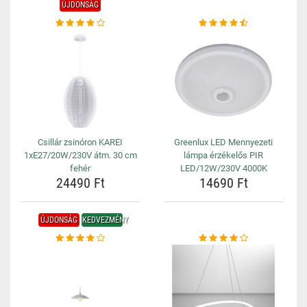
ÚJDONSÁG
Csillár zsinóron KAREI
Greenlux LED Mennyezeti
1xE27/20W/230V átm. 30 cm
lámpa érzékelős PIR
fehér
LED/12W/230V 4000K
24490 Ft
14690 Ft
ÚJDONSÁG
KEDVEZMÉNY