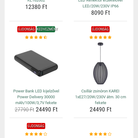
KL162002
LED Reflektor érzékelővel
12380 Ft
LED/20W/230V IP66
8090 Ft
ÚJDONSÁG
KEDVEZMÉNY
ÚJDONSÁG
Power Bank LED kijelzővel
Csillár zsinóron KAREI
Power Delivery 30000
1xE27/20W/230V átm. 30 cm
mAh/100W/3,7V fekete
fekete
24490 Ft
24490 Ft
27790 Ft
ÚJDONSÁG