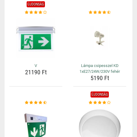
ÚJDONSÁG
V
Lámpa csipesszel KD
21190 Ft
1xE27/24W/230V fehér
5190 Ft
ÚJDONSÁG