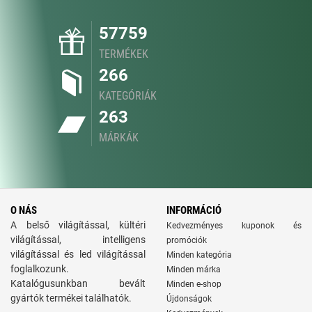
57759
TERMÉKEK
266
KATEGÓRIÁK
263
MÁRKÁK
O NÁS
INFORMÁCIÓ
A belső világítással, kültéri
Kedvezményes kuponok és
világítással, intelligens
promóciók
világítással és led világítással
Minden kategória
foglalkozunk.
Minden márka
Katalógusunkban bevált
Minden e-shop
gyártók termékei találhatók.
Újdonságok