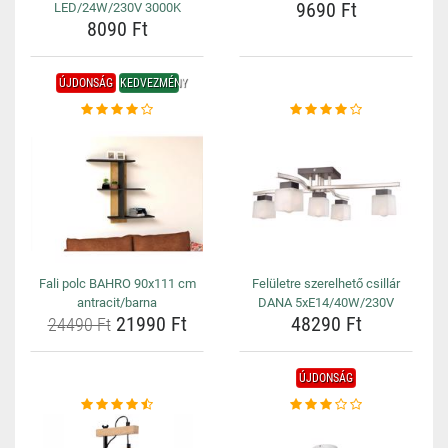
9690 Ft
LED/24W/230V 3000K
8090 Ft
ÚJDONSÁG
KEDVEZMÉNY
Fali polc BAHRO 90x111 cm
Felületre szerelhető csillár
antracit/barna
DANA 5xE14/40W/230V
21990 Ft
48290 Ft
24490 Ft
ÚJDONSÁG