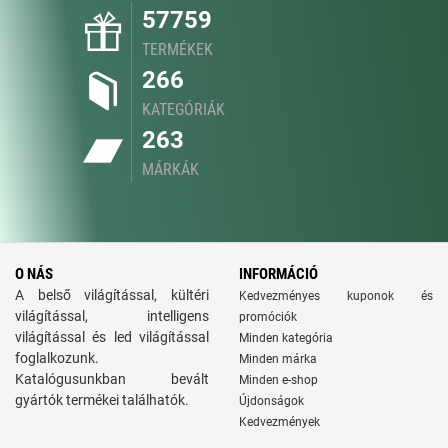
57759
TERMÉKEK
266
KATEGÓRIÁK
263
MÁRKÁK
O NÁS
INFORMÁCIÓ
A belső világítással, kültéri
Kedvezményes kuponok és
világítással, intelligens
promóciók
világítással és led világítással
Minden kategória
foglalkozunk.
Minden márka
Katalógusunkban bevált
Minden e-shop
gyártók termékei találhatók.
Újdonságok
Kedvezmények