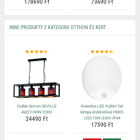
178690 Ft
73690 Ft
INNE PRODUKTY Z KATEGORII OTTHON ÉS KERT
Csillár láncon SEVILLE
Greenlux LED Kültéri fali
4xE27/60W/230V
lámpa érzékelővel HIBIS
24490 Ft
LED/15W/230V IP44
17590 Ft