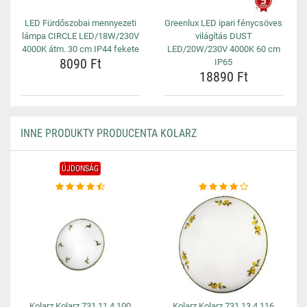
LED Fürdőszobai mennyezeti
Greenlux LED ipari fénycsöves
lámpa CIRCLE LED/18W/230V
világítás DUST
4000K átm. 30 cm IP44 fekete
LED/20W/230V 4000K 60 cm
8090 Ft
IP65
18890 Ft
INNE PRODUKTY PRODUCENTA KOLARZ
ÚJDONSÁG
Kolarz Kolarz 731.11.4.100
Kolarz Kolarz 731.13.4.116