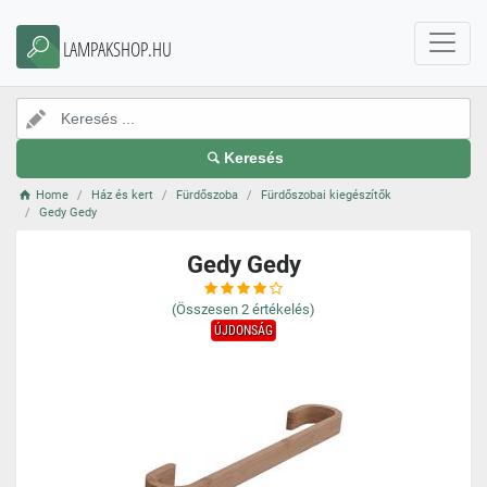
LAMPAKSHOP.HU
Keresés
Home
Ház és kert
Fürdőszoba
Fürdőszobai kiegészítők
Gedy Gedy
Gedy Gedy
(Összesen
2
értékelés)
ÚJDONSÁG