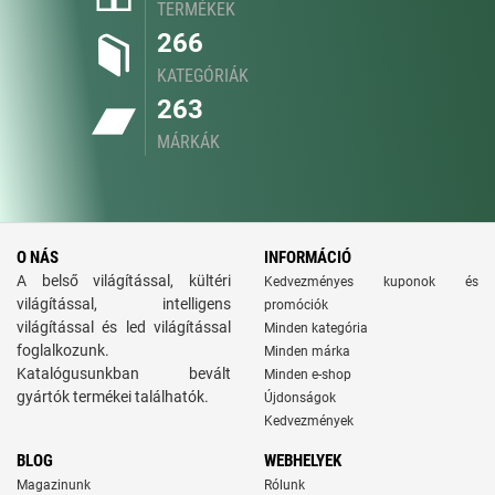
TERMÉKEK
266
KATEGÓRIÁK
263
MÁRKÁK
O NÁS
INFORMÁCIÓ
A belső világítással, kültéri
Kedvezményes kuponok és
világítással, intelligens
promóciók
világítással és led világítással
Minden kategória
foglalkozunk.
Minden márka
Katalógusunkban bevált
Minden e-shop
gyártók termékei találhatók.
Újdonságok
Kedvezmények
BLOG
WEBHELYEK
Magazinunk
Rólunk