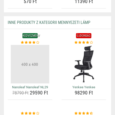
570 Ft
11390 Ft
INNE PRODUKTY Z KATEGORII MENNYEZETI LÁMP
KEDVEZMÉNY
ÚJDONSÁG
Nanoleaf Nanoleaf NL29
Yenkee Yenkee
29590 Ft
98290 Ft
78790 Ft