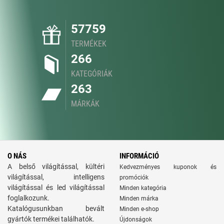
57759
TERMÉKEK
266
KATEGÓRIÁK
263
MÁRKÁK
O NÁS
INFORMÁCIÓ
A belső világítással, kültéri
Kedvezményes kuponok és
világítással, intelligens
promóciók
világítással és led világítással
Minden kategória
foglalkozunk.
Minden márka
Katalógusunkban bevált
Minden e-shop
gyártók termékei találhatók.
Újdonságok