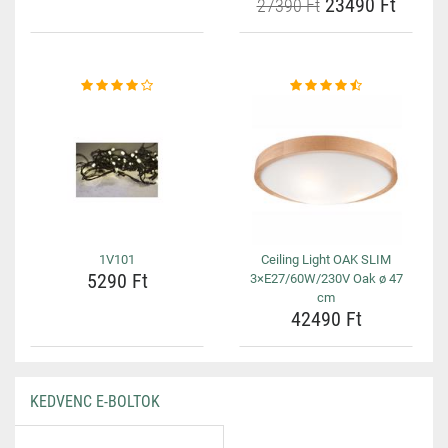
23490 Ft
27390 Ft
1V101
Ceiling Light OAK SLIM
5290 Ft
3×E27/60W/230V Oak ø 47
cm
42490 Ft
KEDVENC E-BOLTOK