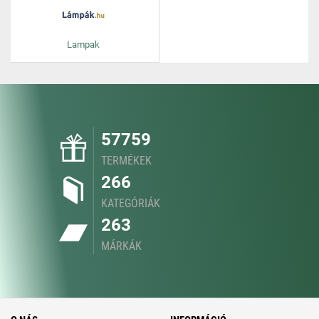
Lampak
57759
TERMÉKEK
266
KATEGÓRIÁK
263
MÁRKÁK