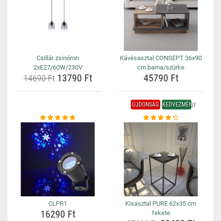
Csillár zsinóron
Kávésasztal CONSEPT 36x90
2xE27/60W/230V
cm barna/szürke
13790 Ft
45790 Ft
14690 Ft
ÚJDONSÁG
KEDVEZMÉNY
CLPR1
Kisasztal PURE 62x35 cm
16290 Ft
fekete