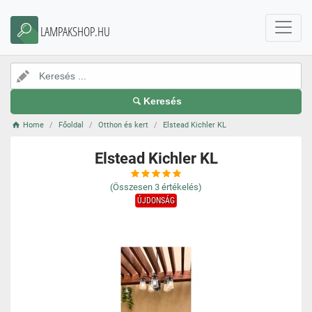
LAMPAKSHOP.HU
Keresés
Home
Főoldal
Otthon és kert
Elstead Kichler KL
Elstead Kichler KL
(Összesen
3
értékelés)
ÚJDONSÁG