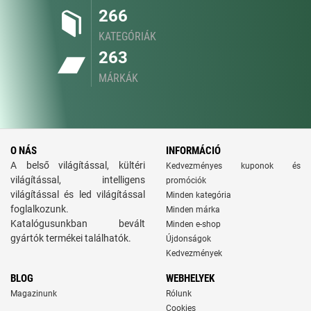
266
KATEGÓRIÁK
263
MÁRKÁK
O NÁS
INFORMÁCIÓ
A belső világítással, kültéri
Kedvezményes kuponok és
világítással, intelligens
promóciók
világítással és led világítással
Minden kategória
foglalkozunk.
Minden márka
Katalógusunkban bevált
Minden e-shop
gyártók termékei találhatók.
Újdonságok
Kedvezmények
BLOG
WEBHELYEK
Magazinunk
Rólunk
Cookies