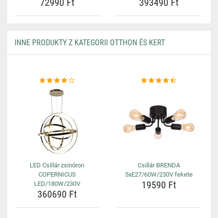
72990 Ft
393490 Ft
INNE PRODUKTY Z KATEGORII OTTHON ÉS KERT
LED Csillár zsinóron
Csillár BRENDA
COPERNICUS
5xE27/60W/230V fekete
19590 Ft
LED/180W/230V
360690 Ft