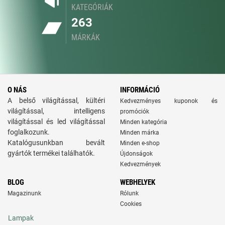
KATEGÓRIÁK
263
MÁRKÁK
O NÁS
INFORMÁCIÓ
A belső világítással, kültéri
Kedvezményes kuponok és
világítással, intelligens
promóciók
világítással és led világítással
Minden kategória
foglalkozunk.
Minden márka
Katalógusunkban bevált
Minden e-shop
gyártók termékei találhatók.
Újdonságok
Kedvezmények
BLOG
WEBHELYEK
Magazinunk
Rólunk
Cookies
Lampak