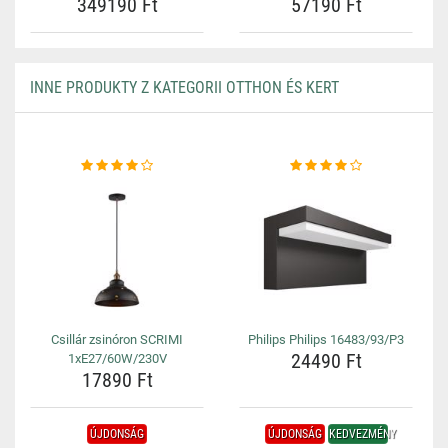
349190 Ft
57190 Ft
INNE PRODUKTY Z KATEGORII OTTHON ÉS KERT
Csillár zsinóron SCRIMI
Philips Philips 16483/93/P3
24490 Ft
1xE27/60W/230V
17890 Ft
ÚJDONSÁG
ÚJDONSÁG
KEDVEZMÉNY