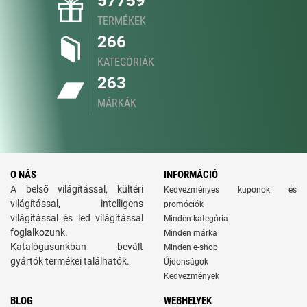
57759
TERMÉKEK
266
KATEGÓRIÁK
263
MÁRKÁK
O NÁS
INFORMÁCIÓ
A belső világítással, kültéri
Kedvezményes kuponok és
világítással, intelligens
promóciók
világítással és led világítással
Minden kategória
foglalkozunk.
Minden márka
Katalógusunkban bevált
Minden e-shop
gyártók termékei találhatók.
Újdonságok
Kedvezmények
BLOG
WEBHELYEK