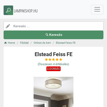
LAMPAKSHOP.HU
Keresés
Home
Főoldal
Otthon és kert
Elstead Feiss FE
Elstead Feiss FE
(Összesen
4
értékelés)
ÚJDONSÁG