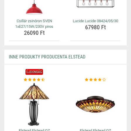
Csillár zsinóron SVEN
Lucide Lucide 08424/05/30
67980 Ft
1xE27/15W/230V piros
26090 Ft
INNE PRODUKTY PRODUCENTA ELSTEAD
ÚJDONSÁG
Elstead Elstead QZ
Elstead Elstead QZ