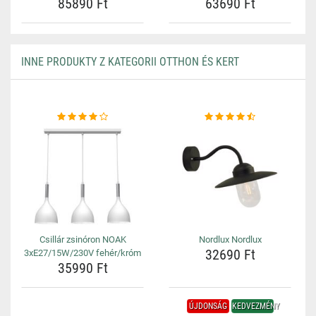
85890 Ft
63690 Ft
INNE PRODUKTY Z KATEGORII OTTHON ÉS KERT
Csillár zsinóron NOAK
Nordlux Nordlux
32690 Ft
3xE27/15W/230V fehér/króm
35990 Ft
ÚJDONSÁG
KEDVEZMÉNY