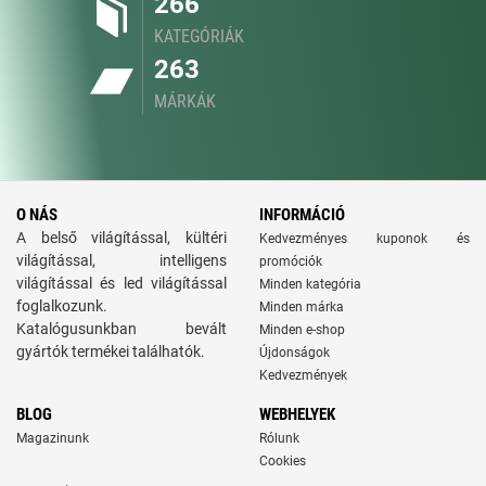
266
KATEGÓRIÁK
263
MÁRKÁK
O NÁS
INFORMÁCIÓ
A belső világítással, kültéri
Kedvezményes kuponok és
világítással, intelligens
promóciók
világítással és led világítással
Minden kategória
foglalkozunk.
Minden márka
Katalógusunkban bevált
Minden e-shop
gyártók termékei találhatók.
Újdonságok
Kedvezmények
BLOG
WEBHELYEK
Magazinunk
Rólunk
Cookies