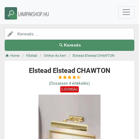
LAMPAKSHOP.HU
Keresés
Home
Főoldal
Otthon és kert
Elstead Elstead CHAWTON
Elstead Elstead CHAWTON
(Összesen
4
értékelés)
ÚJDONSÁG