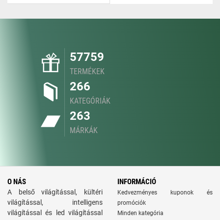
57759
TERMÉKEK
266
KATEGÓRIÁK
263
MÁRKÁK
O NÁS
INFORMÁCIÓ
A belső világítással, kültéri
Kedvezményes kuponok és
világítással, intelligens
promóciók
világítással és led világítással
Minden kategória