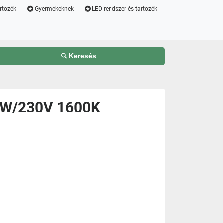
artozék
Gyermekeknek
LED rendszer és tartozék
Keresés
4W/230V 1600K