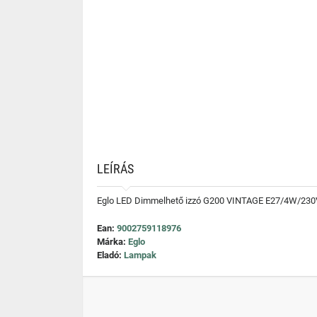
LEÍRÁS
Eglo LED Dimmelhető izzó G200 VINTAGE E27/4W/230
Ean:
9002759118976
Márka:
Eglo
Eladó:
Lampak