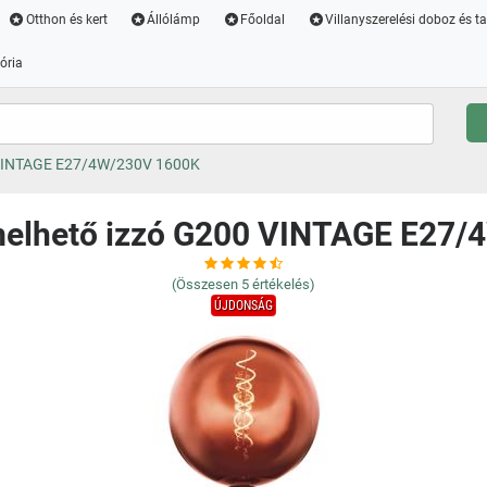
Otthon és kert
Állólámp
Főoldal
Villanyszerelési doboz és t
ória
 VINTAGE E27/4W/230V 1600K
melhető izzó G200 VINTAGE E27/
(Összesen
5
értékelés)
ÚJDONSÁG