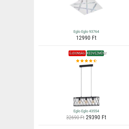
Eglo Eglo 93764
12990 Ft
ÚJDONSÁG
KEDVEZMÉNY
Eglo Eglo 43554
29390 Ft
32690 Ft