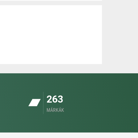
263
MÁRKÁK