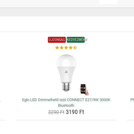
ÚJDONSÁG
KEDVEZMÉNY
L
Eglo LED Dimmelhető izzó CONNECT E27/9W 3000K
Ph
Bluetooth
3190 Ft
3290 Ft