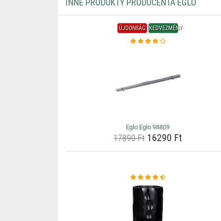
INNE PRODUKTY PRODUCENTA EGLO
ÚJDONSÁG
KEDVEZMÉNY
Eglo Eglo 98809
16290 Ft
17890 Ft