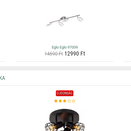
Eglo Eglo 97009
12990 Ft
14690 Ft
KA
ÚJDONSÁG