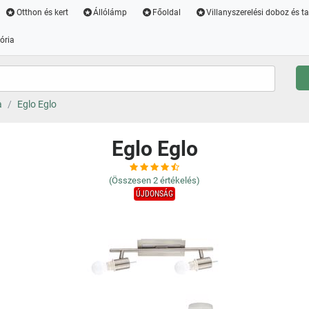
Otthon és kert
Állólámp
Főoldal
Villanyszerelési doboz és t
ória
a
Eglo Eglo
Eglo Eglo
(Összesen
2
értékelés)
ÚJDONSÁG