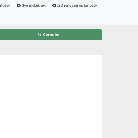
artozék
Gyermekeknek
LED rendszer és tartozék
Keresés