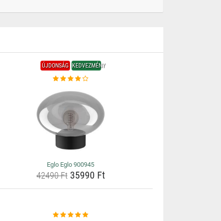
ÚJDONSÁG
KEDVEZMÉNY
Eglo Eglo 900945
35990 Ft
42490 Ft