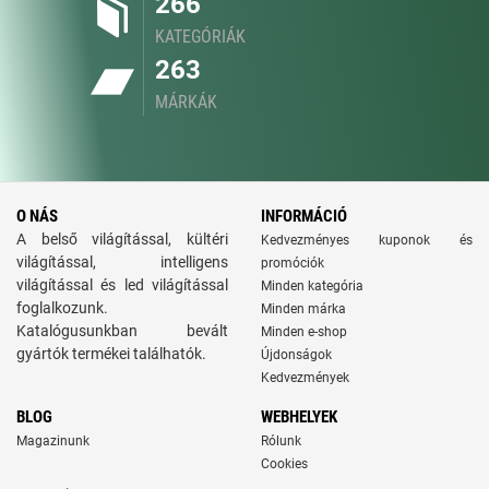
266
KATEGÓRIÁK
263
MÁRKÁK
O NÁS
INFORMÁCIÓ
A belső világítással, kültéri
Kedvezményes kuponok és
világítással, intelligens
promóciók
világítással és led világítással
Minden kategória
foglalkozunk.
Minden márka
Katalógusunkban bevált
Minden e-shop
gyártók termékei találhatók.
Újdonságok
Kedvezmények
BLOG
WEBHELYEK
Magazinunk
Rólunk
Cookies