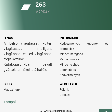
263
MÁRKÁK
O NÁS
INFORMÁCIÓ
A belső világítással, kültéri
Kedvezményes kuponok és
világítással, intelligens
promóciók
világítással és led világítással
Minden kategória
foglalkozunk.
Minden márka
Katalógusunkban bevált
Minden e-shop
gyártók termékei találhatók.
Újdonságok
Kedvezmények
BLOG
WEBHELYEK
Magazinunk
Rólunk
Cookies
Lampak
©LAMPAKSHOP.HU 2026