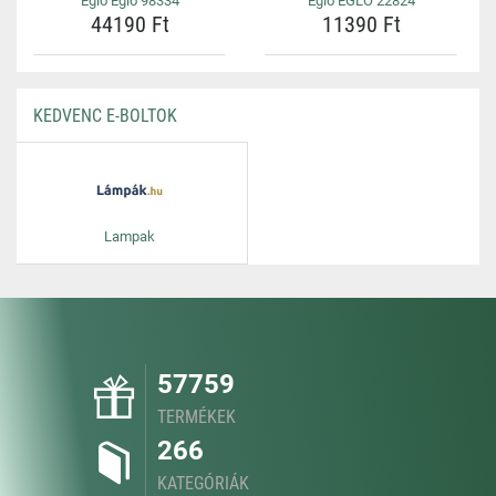
Eglo Eglo 98334
Eglo EGLO 22824
44190 Ft
11390 Ft
KEDVENC E-BOLTOK
Lampak
57759
TERMÉKEK
266
KATEGÓRIÁK