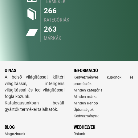
TERMÉKEK
266
KATEGÓRIÁK
263
MÁRKÁK
O NÁS
INFORMÁCIÓ
A belső világítással, kültéri
Kedvezményes kuponok és
világítással, intelligens
promóciók
világítással és led világítással
Minden kategória
foglalkozunk.
Minden márka
Katalógusunkban bevált
Minden e-shop
gyártók termékei találhatók.
Újdonságok
Kedvezmények
BLOG
WEBHELYEK
Magazinunk
Rólunk