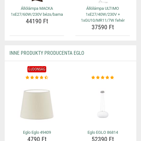
Állólámpa MACKA
Állólámpa ULTIMO
1xE27/60W/230V bézs/barna
1xE27/40W/230V +
44190 Ft
1xGU10/MR11/7W fehér
37590 Ft
INNE PRODUKTY PRODUCENTA EGLO
ÚJDONSÁG
Eglo Eglo 49409
Eglo EGLO 86814
4790 Ft
52390 Ft