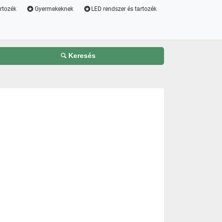
artozék
Gyermekeknek
LED rendszer és tartozék
Keresés