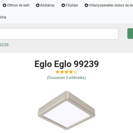
Otthon és kert
Állólámp
Főoldal
Villanyszerelési doboz és t
ória
99239
Eglo Eglo 99239
(Összesen
5
értékelés)