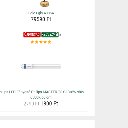
Eglo Eglo 43864
79590 Ft
ÚJDONSÁG
KEDVEZMÉNY
hilips LED Fénycső Philips MASTER T8 G13/8W/50V
6500K 60 cm
1800 Ft
2790 Ft