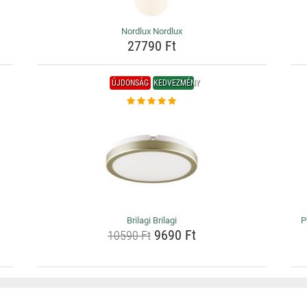
Nordlux Nordlux
27790 Ft
ÚJDONSÁG
KEDVEZMÉNY
Brilagi Brilagi
P
9690 Ft
10590 Ft