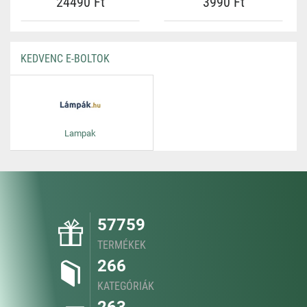
24490 Ft
3990 Ft
KEDVENC E-BOLTOK
Lampak
57759
TERMÉKEK
266
KATEGÓRIÁK