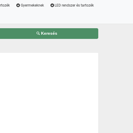
artozék
Gyermekeknek
LED rendszer és tartozék
Keresés