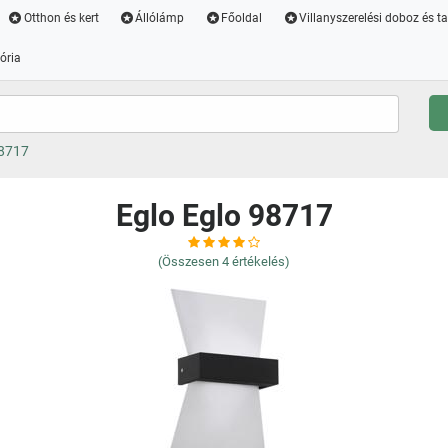
Otthon és kert
Állólámp
Főoldal
Villanyszerelési doboz és t
ória
98717
Eglo Eglo 98717
(Összesen
4
értékelés)