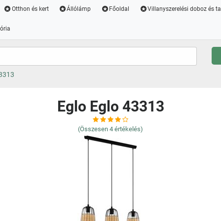
Otthon és kert
Állólámp
Főoldal
Villanyszerelési doboz és t
ória
43313
Eglo Eglo 43313
(Összesen
4
értékelés)