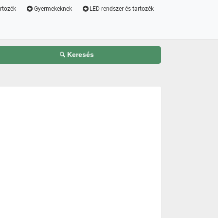
artozék
Gyermekeknek
LED rendszer és tartozék
Keresés