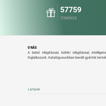
57759
TERMÉKEK
O NÁS
A belső világítással, kültéri világítással, intellige
foglalkozunk. Katalógusunkban bevált gyártók termék
Lampak