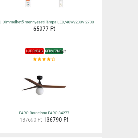
D Dimmelhető mennyezeti lámpa LED/48W/230V 2700
65977 Ft
ÚJDONSÁG
KEDVEZMÉNY
FARO Barcelona FARO 34277
136790 Ft
187690 Ft