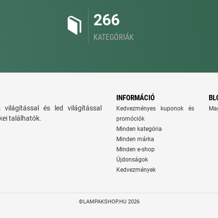
266
KATEGÓRIÁK
INFORMÁCIÓ
BL
ns világítással és led világítással
Kedvezményes kuponok és
Ma
ei találhatók.
promóciók
Minden kategória
Minden márka
Minden e-shop
Újdonságok
Kedvezmények
©LAMPAKSHOP.HU 2026