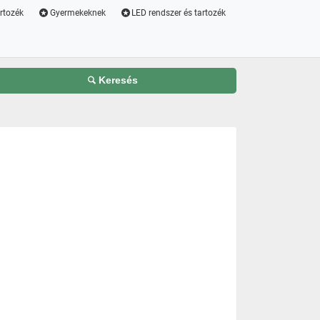
artozék
Gyermekeknek
LED rendszer és tartozék
Keresés