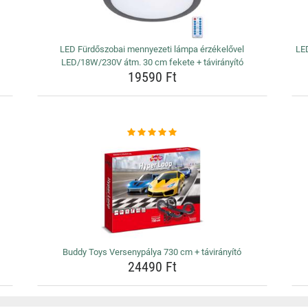
LED Fürdőszobai mennyezeti lámpa érzékelővel
LE
LED/18W/230V átm. 30 cm fekete + távirányító
19590 Ft
Buddy Toys Versenypálya 730 cm + távirányító
24490 Ft