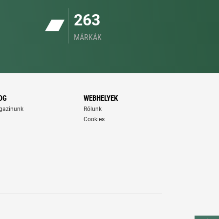
263
MÁRKÁK
OG
WEBHELYEK
gazinunk
Rólunk
Cookies