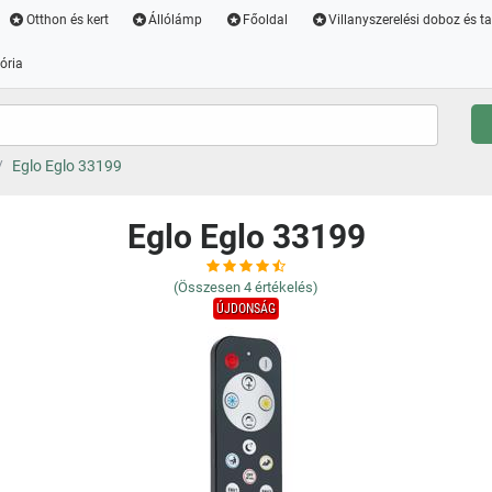
Otthon és kert
Állólámp
Főoldal
Villanyszerelési doboz és t
ória
Eglo Eglo 33199
Eglo Eglo 33199
(Összesen
4
értékelés)
ÚJDONSÁG