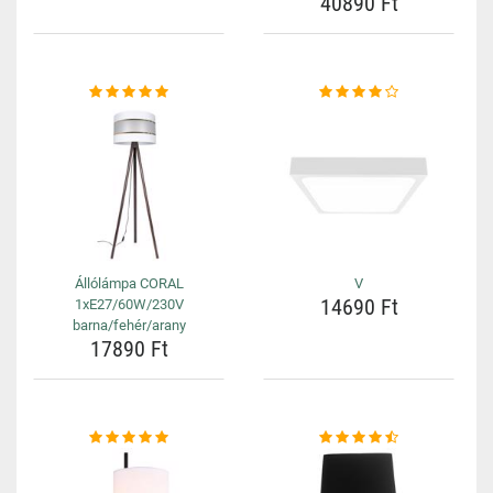
40890 Ft
Állólámpa CORAL
V
14690 Ft
1xE27/60W/230V
barna/fehér/arany
17890 Ft