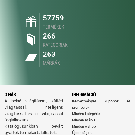
57759
TERMÉKEK
266
KATEGÓRIÁK
263
MÁRKÁK
O NÁS
INFORMÁCIÓ
A belső világítással, kültéri
Kedvezményes kuponok és
világítással, intelligens
promóciók
világítással és led világítással
Minden kategória
foglalkozunk.
Minden márka
Katalógusunkban bevált
Minden e-shop
gyártók termékei találhatók.
Újdonságok