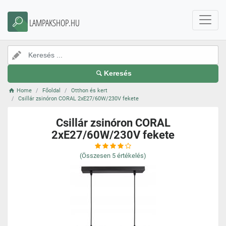
LAMPAKSHOP.HU
Keresés
Home
Főoldal
Otthon és kert
Csillár zsinóron CORAL 2xE27/60W/230V fekete
Csillár zsinóron CORAL
2xE27/60W/230V fekete
(Összesen
5
értékelés)