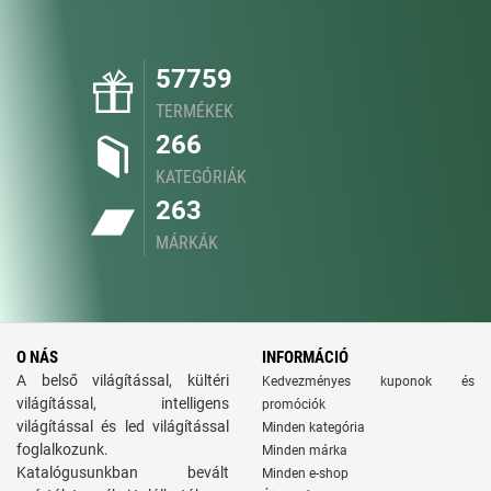
57759
TERMÉKEK
266
KATEGÓRIÁK
263
MÁRKÁK
O NÁS
INFORMÁCIÓ
A belső világítással, kültéri
Kedvezményes kuponok és
világítással, intelligens
promóciók
világítással és led világítással
Minden kategória
foglalkozunk.
Minden márka
Katalógusunkban bevált
Minden e-shop