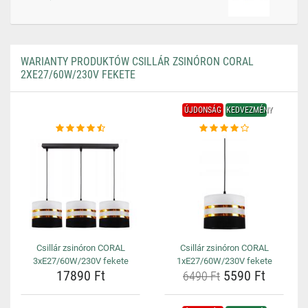
WARIANTY PRODUKTÓW CSILLÁR ZSINÓRON CORAL
2XE27/60W/230V FEKETE
ÚJDONSÁG
KEDVEZMÉNY
Csillár zsinóron CORAL
Csillár zsinóron CORAL
3xE27/60W/230V fekete
1xE27/60W/230V fekete
17890 Ft
5590 Ft
6490 Ft