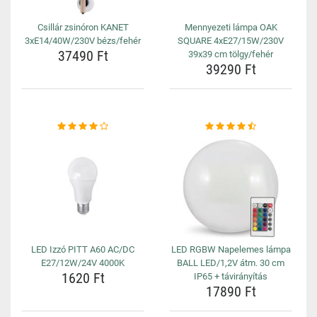
Csillár zsinóron KANET
Mennyezeti lámpa OAK
3xE14/40W/230V bézs/fehér
SQUARE 4xE27/15W/230V
37490 Ft
39x39 cm tölgy/fehér
39290 Ft
LED Izzó PITT A60 AC/DC
LED RGBW Napelemes lámpa
E27/12W/24V 4000K
BALL LED/1,2V átm. 30 cm
1620 Ft
IP65 + távirányítás
17890 Ft