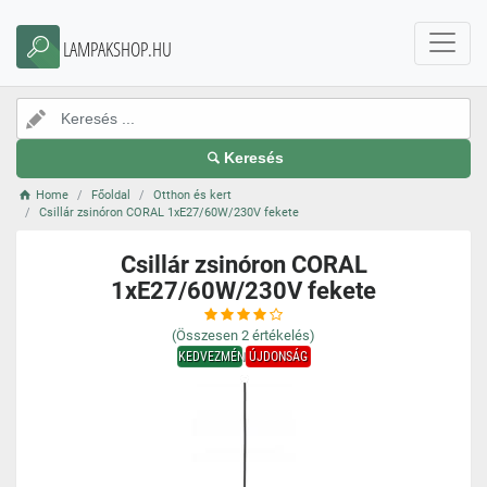
LAMPAKSHOP.HU
Keresés
Home
Főoldal
Otthon és kert
Csillár zsinóron CORAL 1xE27/60W/230V fekete
Csillár zsinóron CORAL
1xE27/60W/230V fekete
(Összesen
2
értékelés)
KEDVEZMÉNY
ÚJDONSÁG