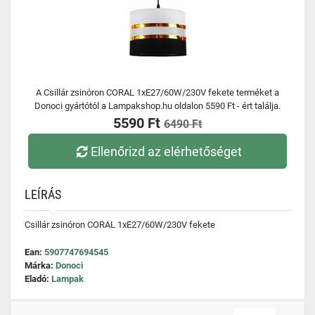
A Csillár zsinóron CORAL 1xE27/60W/230V fekete terméket a
Donoci gyártótól a Lampakshop.hu oldalon 5590 Ft - ért találja.
5590 Ft
6490 Ft
Ellenőrizd az elérhetőséget
LEÍRÁS
Csillár zsinóron CORAL 1xE27/60W/230V fekete
Ean:
5907747694545
Márka:
Donoci
Eladó:
Lampak