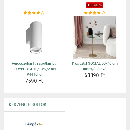
ÚJDONSÁG
Fürdőszobai fali spotlámpa
Kisasztal SOCIAL 50x40 cm
TURYN 1xGU10/10W/230V
arany/átlátszó
63890 Ft
IP44 fehér
7590 Ft
KEDVENC E-BOLTOK