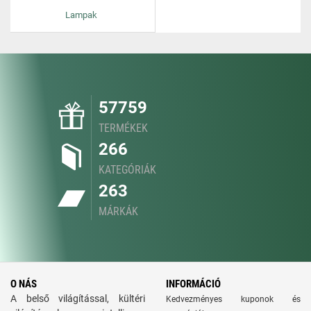
Lampak
57759
TERMÉKEK
266
KATEGÓRIÁK
263
MÁRKÁK
O NÁS
INFORMÁCIÓ
A belső világítással, kültéri
Kedvezményes kuponok és