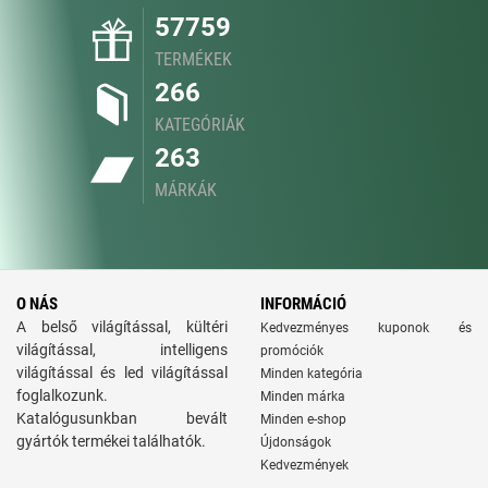
57759
TERMÉKEK
266
KATEGÓRIÁK
263
MÁRKÁK
O NÁS
INFORMÁCIÓ
A belső világítással, kültéri
Kedvezményes kuponok és
világítással, intelligens
promóciók
világítással és led világítással
Minden kategória
foglalkozunk.
Minden márka
Katalógusunkban bevált
Minden e-shop
gyártók termékei találhatók.
Újdonságok
Kedvezmények