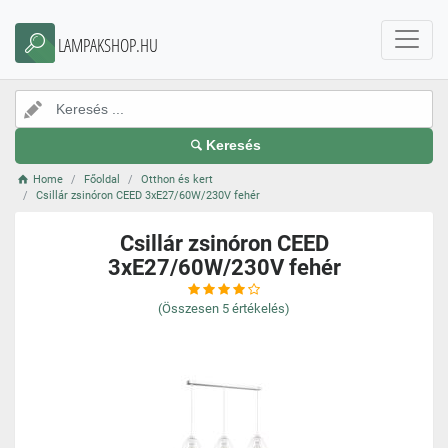
LAMPAKSHOP.HU
Keresés
Home
Főoldal
Otthon és kert
Csillár zsinóron CEED 3xE27/60W/230V fehér
Csillár zsinóron CEED
3xE27/60W/230V fehér
(Összesen
5
értékelés)