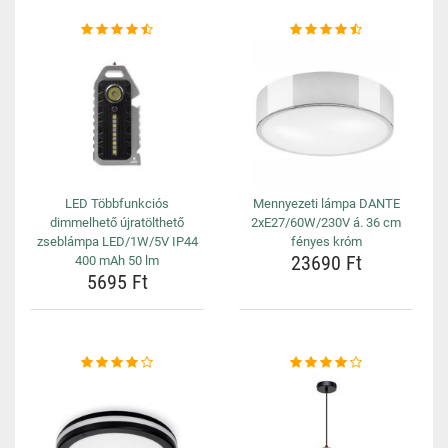
LED Többfunkciós
Mennyezeti lámpa DANTE
dimmelhető újratölthető
2xE27/60W/230V á. 36 cm
zseblámpa LED/1W/5V IP44
fényes króm
23690 Ft
400 mAh 50 lm
5695 Ft