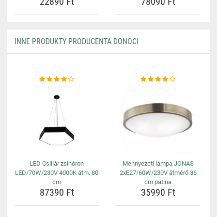
22890 Ft
78090 Ft
INNE PRODUKTY PRODUCENTA DONOCI
LED Csillár zsinóron
Mennyezeti lámpa JONAS
LED/70W/230V 4000K átm. 80
2xE27/60W/230V átmérő 36
cm
cm patina
87390 Ft
35990 Ft