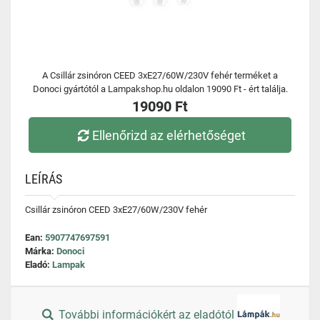
A Csillár zsinóron CEED 3xE27/60W/230V fehér terméket a
Donoci gyártótól a Lampakshop.hu oldalon 19090 Ft - ért találja.
19090 Ft
Ellenőrizd az elérhetőséget
LEÍRÁS
Csillár zsinóron CEED 3xE27/60W/230V fehér
Ean:
5907747697591
Márka:
Donoci
Eladó:
Lampak
További információkért az eladótól