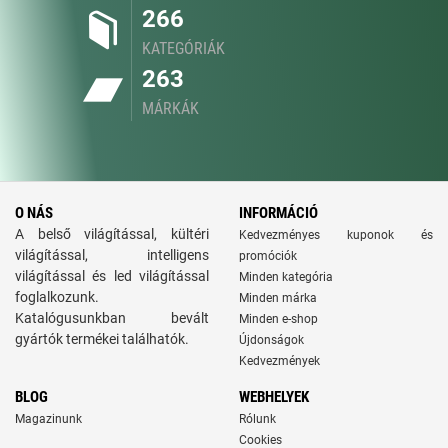
266
KATEGÓRIÁK
263
MÁRKÁK
O NÁS
INFORMÁCIÓ
A belső világítással, kültéri
Kedvezményes kuponok és
világítással, intelligens
promóciók
világítással és led világítással
Minden kategória
foglalkozunk.
Minden márka
Katalógusunkban bevált
Minden e-shop
gyártók termékei találhatók.
Újdonságok
Kedvezmények
BLOG
WEBHELYEK
Magazinunk
Rólunk
Cookies