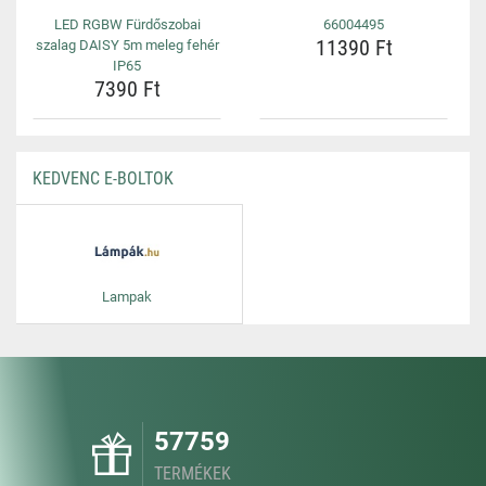
LED RGBW Fürdőszobai
66004495
11390 Ft
szalag DAISY 5m meleg fehér
IP65
7390 Ft
KEDVENC E-BOLTOK
Lampak
57759
TERMÉKEK