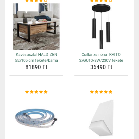
Kávésasztal HALDIZEN
Csillár zsinóron RAITO
55x105 cm fekete/barna
3xGU10/8W/230V fekete
81890 Ft
36490 Ft