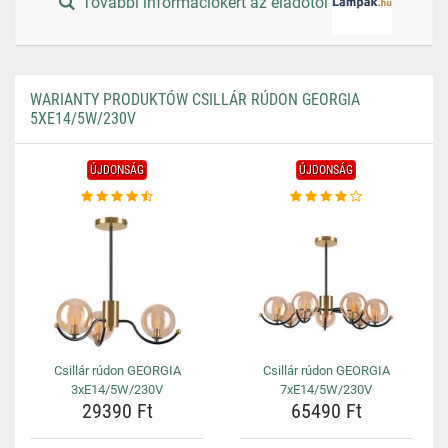
További információkért az eladótól
WARIANTY PRODUKTÓW CSILLÁR RÚDON GEORGIA
5XE14/5W/230V
ÚJDONSÁG
ÚJDONSÁG
Csillár rúdon GEORGIA
Csillár rúdon GEORGIA
3xE14/5W/230V
7xE14/5W/230V
29390 Ft
65490 Ft