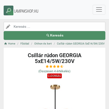
LAMPAKSHOP.HU
Keresés
Home
Főoldal
Otthon és kert
Csillár rúdon GEORGIA 5xE14/5W/230V
Csillár rúdon GEORGIA
5xE14/5W/230V
(Összesen
4
értékelés)
ÚJDONSÁG