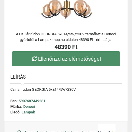
A Csillár rúdon GEORGIA 5xE14/5W/230V terméket a Donoci
gyártótól a Lampakshop.hu oldalon 48390 Ft - ért találja.
48390 Ft
Ellenőrizd az elérhetőséget
LEÍRÁS
Csillár rúdon GEORGIA 5xE14/5W/230V
Ean:
5907687449281
Márka:
Donoci
Eladó:
Lampak