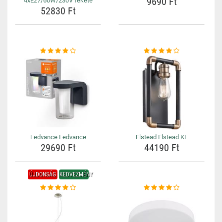
9690 Ft
4xE27/60W/230V fekete
52830 Ft
Ledvance Ledvance
Elstead Elstead KL
29690 Ft
44190 Ft
ÚJDONSÁG
KEDVEZMÉNY