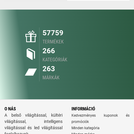
57759
TERMÉKEK
266
KATEGÓRIÁK
263
MÁRKÁK
O NÁS
INFORMÁCIÓ
A belső világítással, kültéri
Kedvezményes kuponok és
világítással, intelligens
promóciók
világítással és led világítással
Minden kategória