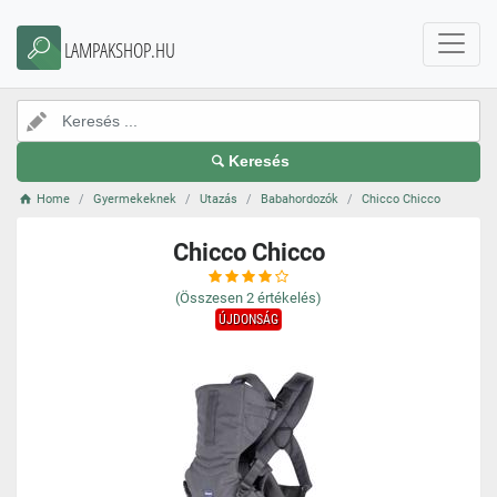
LAMPAKSHOP.HU
Keresés
Home
Gyermekeknek
Utazás
Babahordozók
Chicco Chicco
Chicco Chicco
(Összesen
2
értékelés)
ÚJDONSÁG