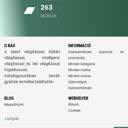
263
MÁRKÁK
O NÁS
INFORMÁCIÓ
A belső világítással, kültéri
Kedvezményes kuponok és
világítással, intelligens
promóciók
világítással és led világítással
Minden kategória
foglalkozunk.
Minden márka
Katalógusunkban bevált
Minden e-shop
gyártók termékei találhatók.
Újdonságok
Kedvezmények
BLOG
WEBHELYEK
Magazinunk
Rólunk
Cookies
Lampak