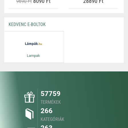
8090 Ft
28890 Ft
9690 Ft
KEDVENC E-BOLTOK
Lampak
57759
TERMÉKEK
266
KATEGÓRIÁK