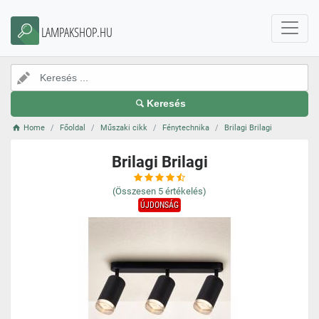
LAMPAKSHOP.HU
Keresés
Home
Főoldal
Műszaki cikk
Fénytechnika
Brilagi Brilagi
Brilagi Brilagi
(Összesen
5
értékelés)
ÚJDONSÁG