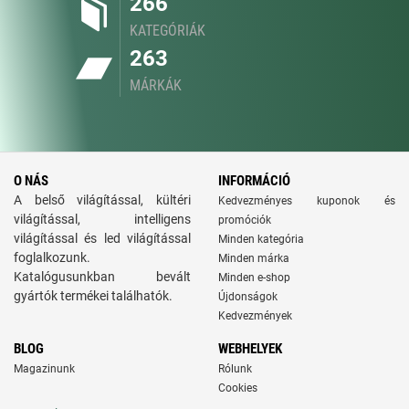
266
KATEGÓRIÁK
263
MÁRKÁK
O NÁS
INFORMÁCIÓ
A belső világítással, kültéri
Kedvezményes kuponok és
világítással, intelligens
promóciók
világítással és led világítással
Minden kategória
foglalkozunk.
Minden márka
Katalógusunkban bevált
Minden e-shop
gyártók termékei találhatók.
Újdonságok
Kedvezmények
BLOG
WEBHELYEK
Magazinunk
Rólunk
Cookies