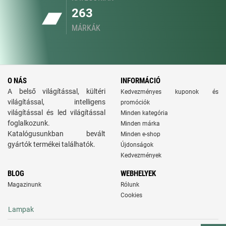
263
MÁRKÁK
O NÁS
INFORMÁCIÓ
A belső világítással, kültéri
Kedvezményes kuponok és
világítással, intelligens
promóciók
világítással és led világítással
Minden kategória
foglalkozunk.
Minden márka
Katalógusunkban bevált
Minden e-shop
gyártók termékei találhatók.
Újdonságok
Kedvezmények
BLOG
WEBHELYEK
Magazinunk
Rólunk
Cookies
Lampak