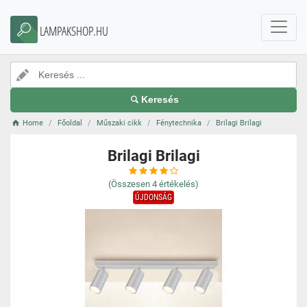
LAMPAKSHOP.HU
Keresés
Home
Főoldal
Műszaki cikk
Fénytechnika
Brilagi Brilagi
Brilagi Brilagi
(Összesen
4
értékelés)
ÚJDONSÁG