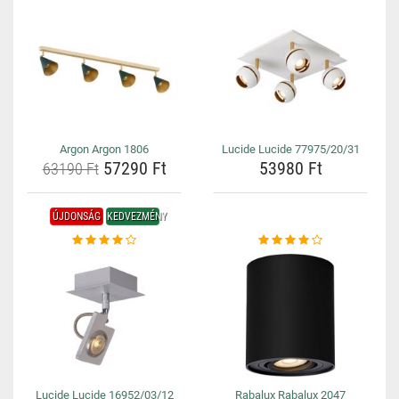
Argon Argon 1806
Lucide Lucide 77975/20/31
57290 Ft
53980 Ft
63190 Ft
ÚJDONSÁG
KEDVEZMÉNY
Lucide Lucide 16952/03/12
Rabalux Rabalux 2047