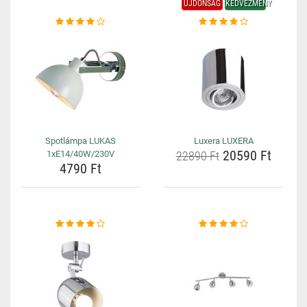
ÚJDONSÁG
KEDVEZMÉNY
Spotlámpa LUKAS
Luxera LUXERA
20590 Ft
1xE14/40W/230V
22890 Ft
4790 Ft