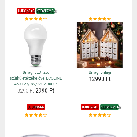
ÚJDONSÁG
KEDVEZMÉNY
Brilagi LED Izzó
Brilagi Brilagi
12990 Ft
szürkületérzékelővel ECOLINE
A60 E27/9W/230V 3000K
2990 Ft
3290 Ft
ÚJDONSÁG
ÚJDONSÁG
KEDVEZMÉNY