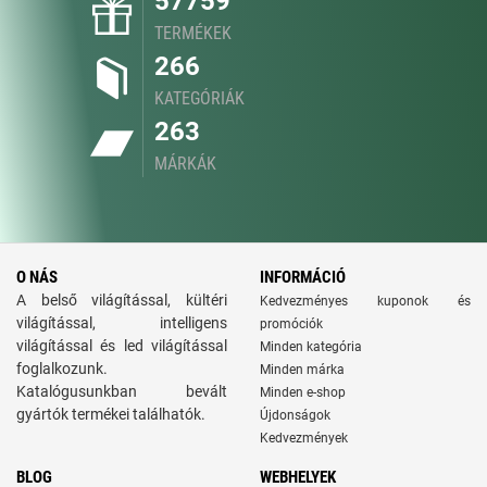
57759
TERMÉKEK
266
KATEGÓRIÁK
263
MÁRKÁK
O NÁS
INFORMÁCIÓ
A belső világítással, kültéri
Kedvezményes kuponok és
világítással, intelligens
promóciók
világítással és led világítással
Minden kategória
foglalkozunk.
Minden márka
Katalógusunkban bevált
Minden e-shop
gyártók termékei találhatók.
Újdonságok
Kedvezmények
BLOG
WEBHELYEK