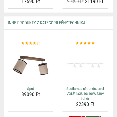
17590 Ft
21190 Ft
29390 Ft
INNE PRODUKTY Z KATEGORII FÉNYTECHNIKA
Spot
Spotlámpa sínrendszerrel
39090 Ft
VOLF 4xGU10/10W/230V
fehér
22390 Ft