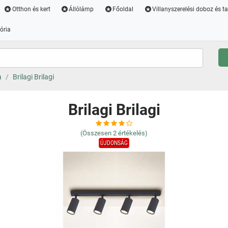
Otthon és kert
Állólámp
Főoldal
Villanyszerelési doboz és t
ória
a
Brilagi Brilagi
Brilagi Brilagi
(Összesen
2
értékelés)
ÚJDONSÁG