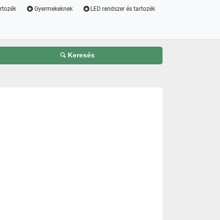
artozék
Gyermekeknek
LED rendszer és tartozék
Keresés