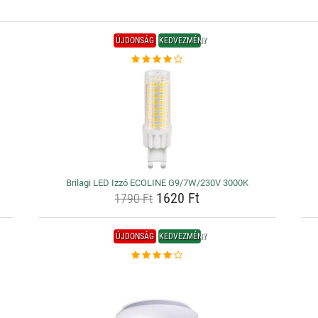
ÚJDONSÁG
KEDVEZMÉNY
Brilagi LED Izzó ECOLINE G9/7W/230V 3000K
1620 Ft
1790 Ft
ÚJDONSÁG
KEDVEZMÉNY