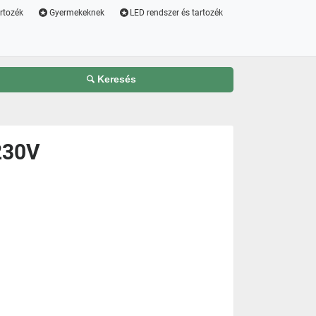
artozék
Gyermekeknek
LED rendszer és tartozék
Keresés
230V