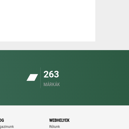
263
MÁRKÁK
OG
WEBHELYEK
gazinunk
Rólunk