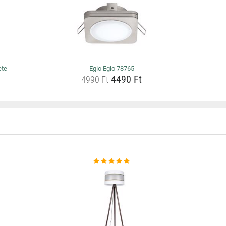
ete
Eglo Eglo 78765
4490 Ft
4990 Ft