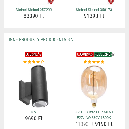
Steinel Steinel 057299
Steinel Steinel 058173
83390 Ft
91390 Ft
INNE PRODUKTY PRODUCENTA B.V.
ÚJDONSÁG
ÚJDONSÁG
KEDVEZMÉNY
B.V.
B.V. LED Izzó FILAMENT
9690 Ft
E27/4W/230V 1800K
9190 Ft
11390 Ft