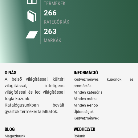
TERMÉKEK
266
KATEGÓRIÁK
263
MÁRKÁK
O NÁS
INFORMÁCIÓ
A belső világítással, kültéri
Kedvezményes kuponok és
világítással, intelligens
promóciók
világítással és led világítással
Minden kategória
foglalkozunk.
Minden márka
Katalógusunkban bevált
Minden e-shop
gyártók termékei találhatók.
Újdonságok
Kedvezmények
BLOG
WEBHELYEK
Magazinunk
Rólunk