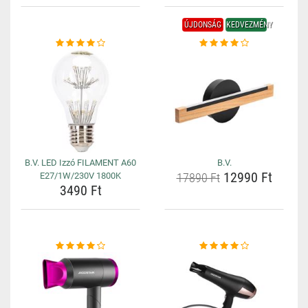
ÚJDONSÁG
KEDVEZMÉNY
B.V. LED Izzó FILAMENT A60
B.V.
12990 Ft
E27/1W/230V 1800K
17890 Ft
3490 Ft