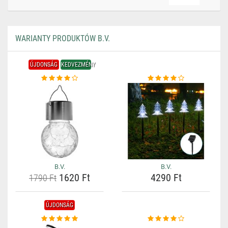
WARIANTY PRODUKTÓW B.V.
ÚJDONSÁG
KEDVEZMÉNY
B.V.
B.V.
1620 Ft
4290 Ft
1790 Ft
ÚJDONSÁG