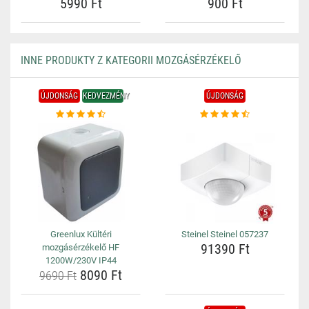
5990 Ft
900 Ft
INNE PRODUKTY Z KATEGORII MOZGÁSÉRZÉKELŐ
ÚJDONSÁG
KEDVEZMÉNY
ÚJDONSÁG
Greenlux Kültéri
Steinel Steinel 057237
91390 Ft
mozgásérzékelő HF
1200W/230V IP44
8090 Ft
9690 Ft