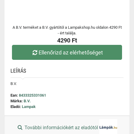
A B.V. terméket a B.V. gyártótól a Lampakshop.hu oldalon 4290 Ft
- ért találja.
4290 Ft
Ellenőrizd az elérhetőséget
LEÍRÁS
B.V.
Ean:
8433325331061
Márka:
B.V.
Eladó:
Lampak
További információkért az eladótól