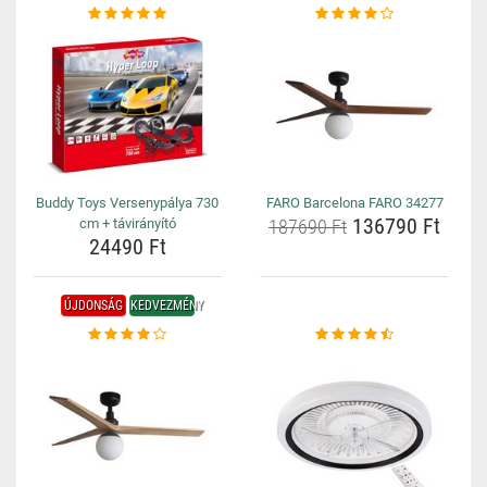
Buddy Toys Versenypálya 730
FARO Barcelona FARO 34277
136790 Ft
cm + távirányító
187690 Ft
24490 Ft
ÚJDONSÁG
KEDVEZMÉNY