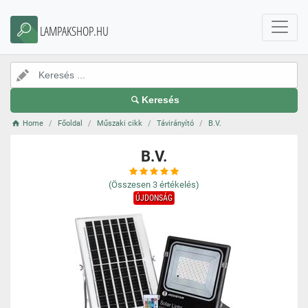
LAMPAKSHOP.HU
Keresés
Home
Főoldal
Műszaki cikk
Távirányító
B.V.
B.V.
(Összesen
3
értékelés)
ÚJDONSÁG