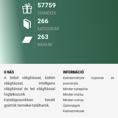
57759
TERMÉKEK
266
KATEGÓRIÁK
263
MÁRKÁK
O NÁS
INFORMÁCIÓ
A belső világítással, kültéri
Kedvezményes kuponok és
világítással, intelligens
promóciók
világítással és led világítással
Minden kategória
foglalkozunk.
Minden márka
Katalógusunkban bevált
Minden e-shop
gyártók termékei találhatók.
Újdonságok
Kedvezmények