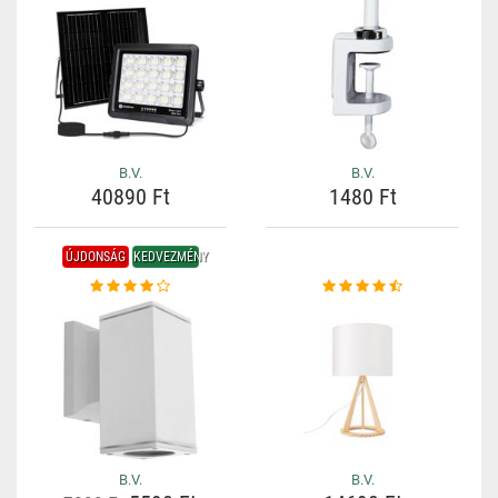
B.V.
B.V.
40890 Ft
1480 Ft
ÚJDONSÁG
KEDVEZMÉNY
B.V.
B.V.