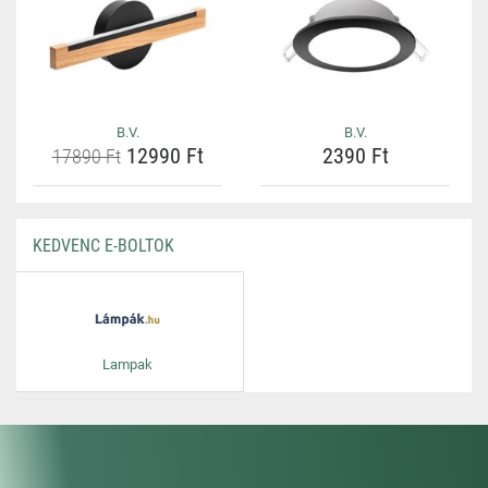
B.V.
B.V.
12990 Ft
2390 Ft
17890 Ft
KEDVENC E-BOLTOK
Lampak