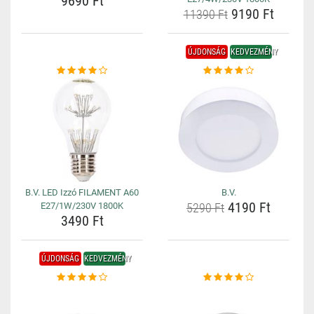
9690 Ft
9190 Ft
11390 Ft
ÚJDONSÁG
KEDVEZMÉNY
B.V. LED Izzó FILAMENT A60
B.V.
4190 Ft
E27/1W/230V 1800K
5290 Ft
3490 Ft
ÚJDONSÁG
KEDVEZMÉNY