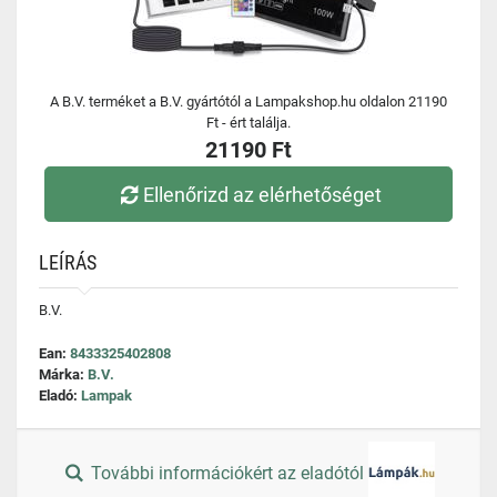
A B.V. terméket a B.V. gyártótól a Lampakshop.hu oldalon 21190
Ft - ért találja.
21190 Ft
Ellenőrizd az elérhetőséget
LEÍRÁS
B.V.
Ean:
8433325402808
Márka:
B.V.
Eladó:
Lampak
További információkért az eladótól