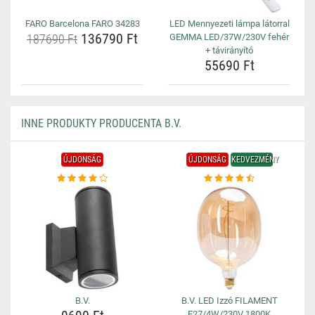
FARO Barcelona FARO 34283
LED Mennyezeti lámpa látorral
136790 Ft
187690 Ft
GEMMA LED/37W/230V fehér
+ távirányító
55690 Ft
INNE PRODUKTY PRODUCENTA B.V.
ÚJDONSÁG
ÚJDONSÁG
KEDVEZMÉNY
B.V.
B.V. LED Izzó FILAMENT
E27/4W/230V 1800K