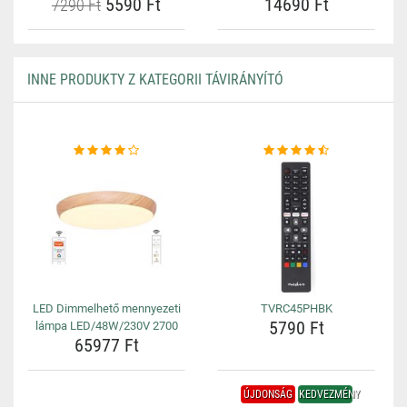
5590 Ft
14690 Ft
7290 Ft
INNE PRODUKTY Z KATEGORII TÁVIRÁNYÍTÓ
LED Dimmelhető mennyezeti
TVRC45PHBK
5790 Ft
lámpa LED/48W/230V 2700
65977 Ft
ÚJDONSÁG
KEDVEZMÉNY