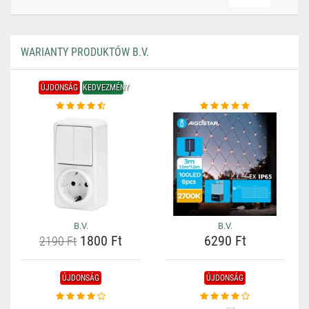
WARIANTY PRODUKTÓW B.V.
ÚJDONSÁG
KEDVEZMÉNY
B.V.
B.V.
1800 Ft
6290 Ft
2190 Ft
ÚJDONSÁG
ÚJDONSÁG