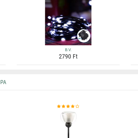
B.V.
2790 Ft
MPA