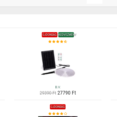
ÚJDONSÁG
KEDVEZMÉNY
B.V.
27790 Ft
29390 Ft
ÚJDONSÁG