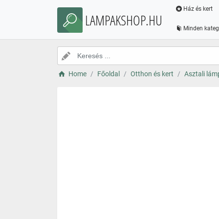
Ház és kert
LAMPAKSHOP.HU
Minden kateg
Home
Főoldal
Otthon és kert
Asztali lám