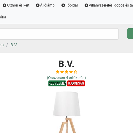
Otthon és kert
Állólámp
Főoldal
Villanyszerelési doboz és t
ória
pa
B.V.
B.V.
(Összesen
4
értékelés)
KEDVEZMÉNY
ÚJDONSÁG