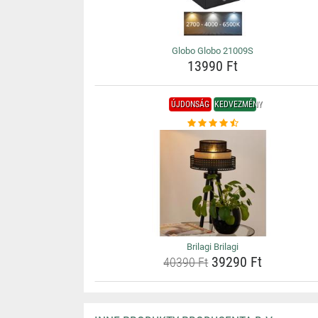
Globo Globo 21009S
13990 Ft
ÚJDONSÁG
KEDVEZMÉNY
Brilagi Brilagi
39290 Ft
40390 Ft