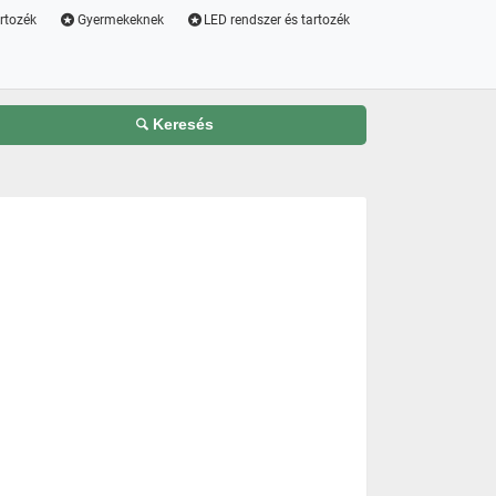
artozék
Gyermekeknek
LED rendszer és tartozék
Keresés