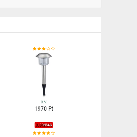
B.V.
1970 Ft
ÚJDONSÁG