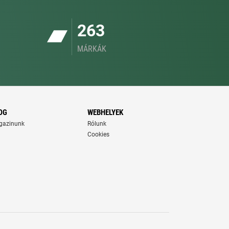
263
MÁRKÁK
OG
WEBHELYEK
gazinunk
Rólunk
Cookies