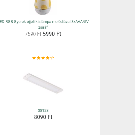
ED RGB Gyerek éjjeli kislámpa melódiával 3xAAA/5V
zsiráf
5990 Ft
7590 Ft
38123
8090 Ft