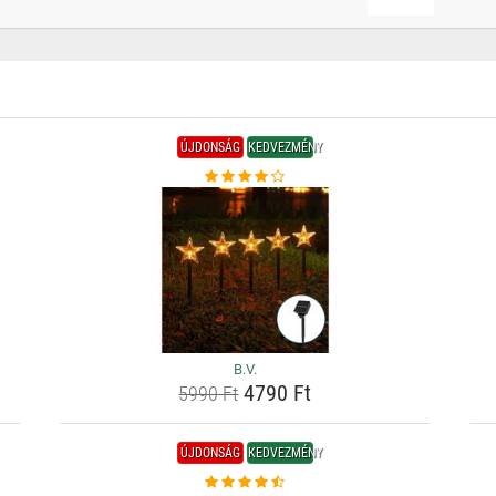
ÚJDONSÁG
KEDVEZMÉNY
B.V.
4790 Ft
5990 Ft
ÚJDONSÁG
KEDVEZMÉNY