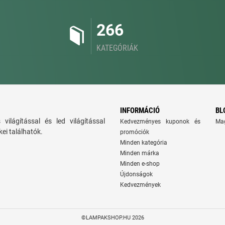
266
KATEGÓRIÁK
INFORMÁCIÓ
BL
ns világítással és led világítással
Kedvezményes kuponok és
Ma
ei találhatók.
promóciók
Minden kategória
Minden márka
Minden e-shop
Újdonságok
Kedvezmények
©LAMPAKSHOP.HU 2026