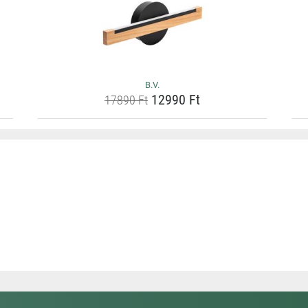
B.V.
12990 Ft
17890 Ft