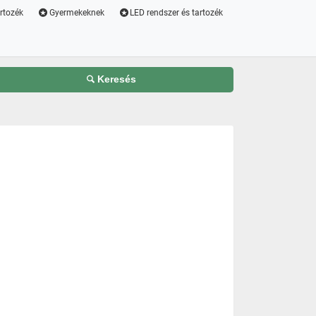
artozék
Gyermekeknek
LED rendszer és tartozék
Keresés