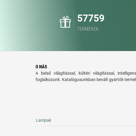
57759
TERMÉKEK
O NÁS
A belső világítással, kültéri világítással, intellige
foglalkozunk. Katalógusunkban bevált gyártók termék
Lampak