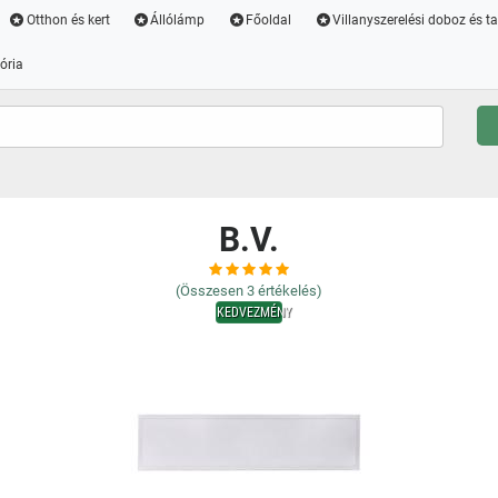
Otthon és kert
Állólámp
Főoldal
Villanyszerelési doboz és t
ória
B.V.
(Összesen
3
értékelés)
KEDVEZMÉNY