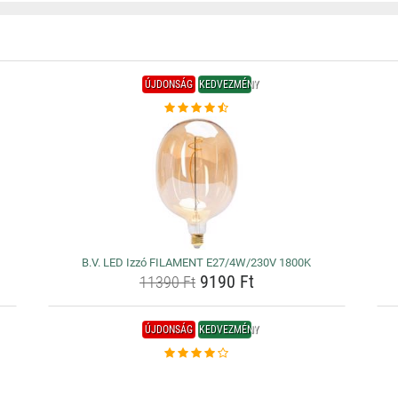
ÚJDONSÁG
KEDVEZMÉNY
B.V. LED Izzó FILAMENT E27/4W/230V 1800K
9190 Ft
11390 Ft
ÚJDONSÁG
KEDVEZMÉNY