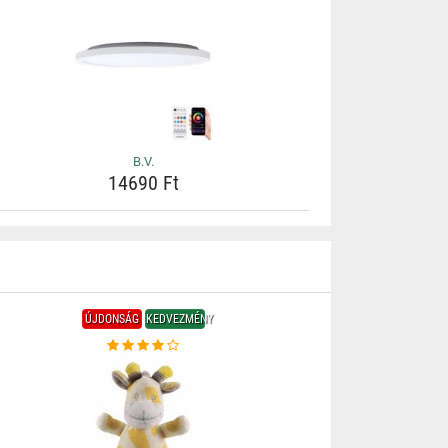
B.V.
14690 Ft
ÚJDONSÁG
KEDVEZMÉNY