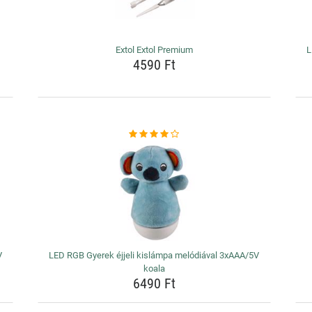
Extol Extol Premium
L
4590 Ft
V
LED RGB Gyerek éjjeli kislámpa melódiával 3xAAA/5V
koala
6490 Ft