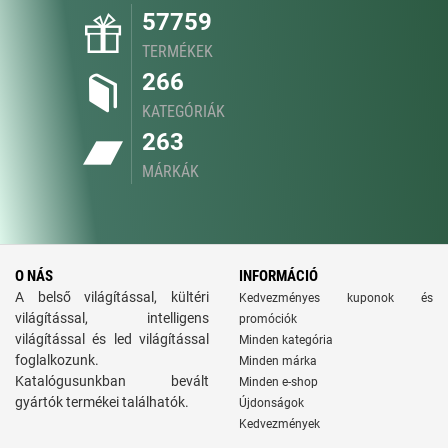
57759
TERMÉKEK
266
KATEGÓRIÁK
263
MÁRKÁK
O NÁS
INFORMÁCIÓ
A belső világítással, kültéri
Kedvezményes kuponok és
világítással, intelligens
promóciók
világítással és led világítással
Minden kategória
foglalkozunk.
Minden márka
Katalógusunkban bevált
Minden e-shop
gyártók termékei találhatók.
Újdonságok
Kedvezmények