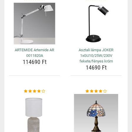
ARTEMIDE Artemide AR
Asztali lámpa JOKER
0011820A
1xGU10/25W/230V
114690 Ft
fekete/fényes króm
14690 Ft