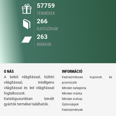
57759
TERMÉKEK
266
KATEGÓRIÁK
263
MÁRKÁK
O NÁS
INFORMÁCIÓ
A belső világítással, kültéri
Kedvezményes kuponok és
világítással, intelligens
promóciók
világítással és led világítással
Minden kategória
foglalkozunk.
Minden márka
Katalógusunkban bevált
Minden e-shop
gyártók termékei találhatók.
Újdonságok
Kedvezmények