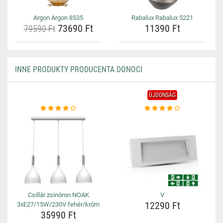
Argon Argon 8535
Rabalux Rabalux 5221
73690 Ft
11390 Ft
79590 Ft
INNE PRODUKTY PRODUCENTA DONOCI
ÚJDONSÁG
Csillár zsinóron NOAK
V
12290 Ft
3xE27/15W/230V fehér/króm
35990 Ft