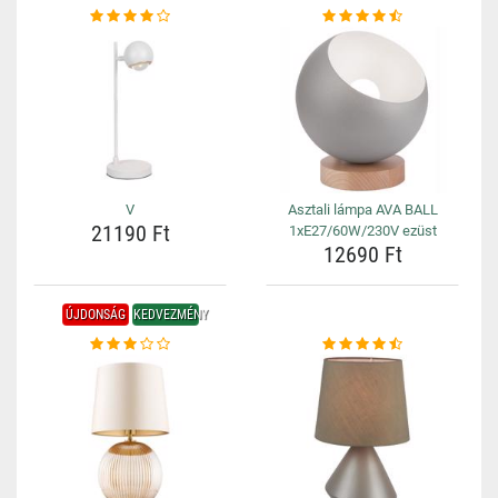
V
Asztali lámpa AVA BALL
21190 Ft
1xE27/60W/230V ezüst
12690 Ft
ÚJDONSÁG
KEDVEZMÉNY