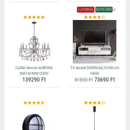
ÚJDONSÁG
KEDVEZMÉNY
Csillár láncon AURORA
TV Asztal DERIN 64,7x180 cm
8xE14/40W/230V
fehér
139290 Ft
73690 Ft
81890 Ft