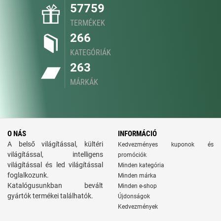
57759
TERMÉKEK
266
KATEGÓRIÁK
263
MÁRKÁK
O NÁS
INFORMÁCIÓ
A belső világítással, kültéri
Kedvezményes kuponok és
világítással, intelligens
promóciók
világítással és led világítással
Minden kategória
foglalkozunk.
Minden márka
Katalógusunkban bevált
Minden e-shop
gyártók termékei találhatók.
Újdonságok
Kedvezmények