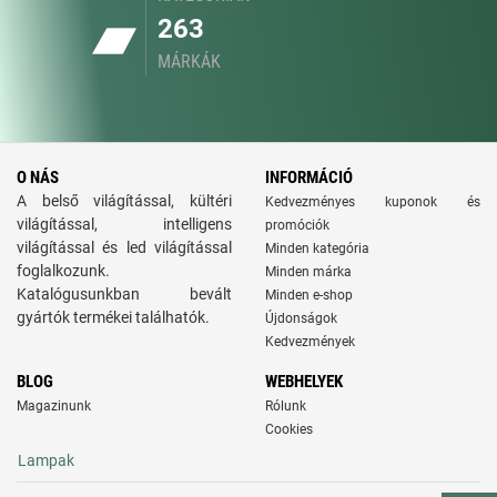
263
MÁRKÁK
O NÁS
INFORMÁCIÓ
A belső világítással, kültéri
Kedvezményes kuponok és
világítással, intelligens
promóciók
világítással és led világítással
Minden kategória
foglalkozunk.
Minden márka
Katalógusunkban bevált
Minden e-shop
gyártók termékei találhatók.
Újdonságok
Kedvezmények
BLOG
WEBHELYEK
Magazinunk
Rólunk
Cookies
Lampak