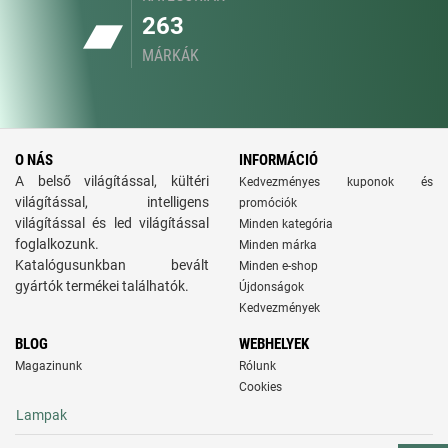
263
MÁRKÁK
O NÁS
INFORMÁCIÓ
A belső világítással, kültéri
Kedvezményes kuponok és
világítással, intelligens
promóciók
világítással és led világítással
Minden kategória
foglalkozunk.
Minden márka
Katalógusunkban bevált
Minden e-shop
gyártók termékei találhatók.
Újdonságok
Kedvezmények
BLOG
WEBHELYEK
Magazinunk
Rólunk
Cookies
Lampak