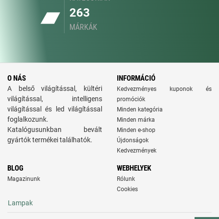
263
MÁRKÁK
O NÁS
INFORMÁCIÓ
A belső világítással, kültéri
Kedvezményes kuponok és
világítással, intelligens
promóciók
világítással és led világítással
Minden kategória
foglalkozunk.
Minden márka
Katalógusunkban bevált
Minden e-shop
gyártók termékei találhatók.
Újdonságok
Kedvezmények
BLOG
WEBHELYEK
Magazinunk
Rólunk
Cookies
Lampak