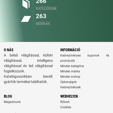
266
KATEGÓRIÁK
263
MÁRKÁK
O NÁS
INFORMÁCIÓ
A belső világítással, kültéri
Kedvezményes kuponok és
világítással, intelligens
promóciók
világítással és led világítással
Minden kategória
foglalkozunk.
Minden márka
Katalógusunkban bevált
Minden e-shop
gyártók termékei találhatók.
Újdonságok
Kedvezmények
BLOG
WEBHELYEK
Magazinunk
Rólunk
Cookies