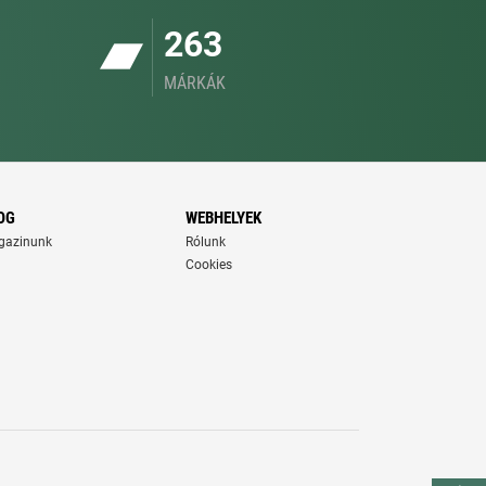
263
MÁRKÁK
OG
WEBHELYEK
gazinunk
Rólunk
Cookies