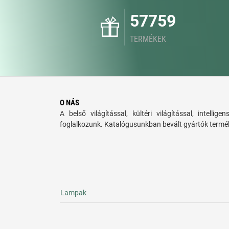
57759
TERMÉKEK
O NÁS
A belső világítással, kültéri világítással, intellige
foglalkozunk. Katalógusunkban bevált gyártók termék
Lampak