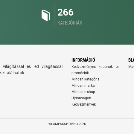
266
KATEGÓRIÁK
INFORMÁCIÓ
BL
ns világítással és led világítással
Kedvezményes kuponok és
Ma
ei találhatók.
promóciók
Minden kategória
Minden márka
Minden e-shop
Újdonságok
Kedvezmények
©LAMPAKSHOP.HU 2026