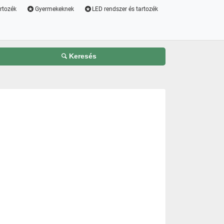
artozék
Gyermekeknek
LED rendszer és tartozék
Keresés