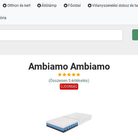
Otthon és kert
Állólámp
Főoldal
Villanyszerelési doboz és t
ória
Ambiamo Ambiamo
(Összesen
5
értékelés)
ÚJDONSÁG