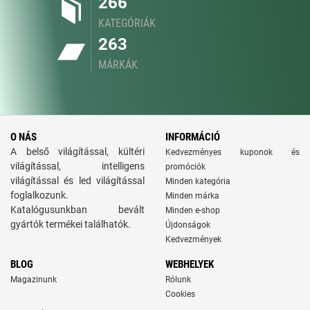
266
KATEGÓRIÁK
263
MÁRKÁK
O NÁS
INFORMÁCIÓ
A belső világítással, kültéri
Kedvezményes kuponok és
világítással, intelligens
promóciók
világítással és led világítással
Minden kategória
foglalkozunk.
Minden márka
Katalógusunkban bevált
Minden e-shop
gyártók termékei találhatók.
Újdonságok
Kedvezmények
BLOG
WEBHELYEK
Magazinunk
Rólunk
Cookies